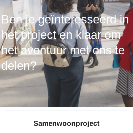
Ben je geïnteresseerd in
het project en klaar om
het avontuur met ons te
delen?
Samenwoonproject