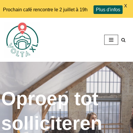
X
Prochain café rencontre le 2 juillet à 19h
Plus d'infos
Ga
naar
de
inhoud
Oproep tot
solliciteren